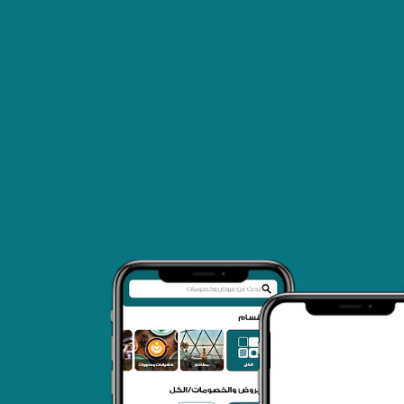
يق عطاء