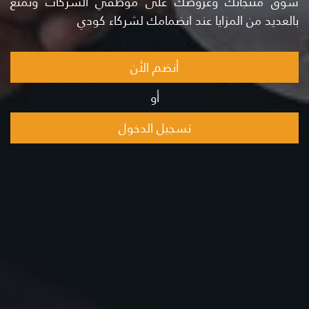
سوق منتجاتك وعروضك على موظفي الشركات وتمتع
بالعديد من المزايا عند انضمامك لشركاء كودي
أنضم اﻷن
أو
تسجيل الدخول